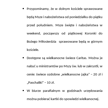
Przypominamy, że w
dolnym kościele
sprawowane
będ
ą Msze i nabożeństwa od poniedziałku do piątku
przed południem
. Msze święte i nabożeństwa
w
weekend
, począwszy
od piątkowej Koronk
i do
Bożego Miłosierdzia sprawowane będą
w górnym
kościele
.
Dostępne są wielkanocne
świece Caritas
. Można je
nabyć u ministrantów po Mszy św. lub w zakrystii, w
cenie:
świece ozdobne „wielkanocne jajka” – 20 zł i
„Paschaliki” – 10 zł
.
W biurze parafialnym w godzinach urzędowania
można pobierać
kartki do spowiedzi
wielkanocnej.