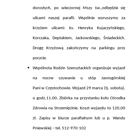
dorosłych,
po wieczornej Mszy św.,
odbędzie się
ulicami naszej parafii
. Wspólnie wyruszymy za
krzyżem ulicami: ks. Henryka Kujaczyńskiego,
Korczaka, Deptakiem, Jackowskiego, Śniadeckich.
Drogę Krzyżową zakończymy na parkingu przy
poczcie.
Wspólnota Rodzin Szensztackich organizuje wyjazd
na
nocne czuwanie u stóp Jasnogórskiej
Pani
w Częstochowie
.
Wyjazd
29 marca (tj. sobota),
o godz.11.00.
Zbiórka na przystanku koło Ośrodka
Zdrowia na Strzemięcinie
. Koszt wyjazdu to 120,00
zł.
Zapisy w
biurze parafialnym lub u p. Wandy
Pniewskiej – tel. 512-970-102