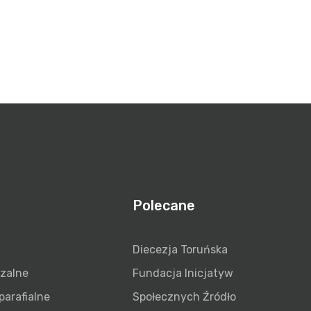
Polecane
Diecezja Toruńska
szalne
Fundacja Inicjatyw
parafialne
Społecznych Źródło