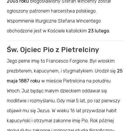
2003 roku
błogosławiony Stefan Wincenty został
ogłoszony patronem harcerstwa polskiego.
Wspomnienie liturgiczne Stefana Wincentego
obchodzone jest w Kościele katolickim
23 lutego
.
Św. Ojciec Pio z Pietrelciny
Jego pełne imię to Francesco Forgione. Był włoskim
prezbiterem, kapucynem, i stygmatykiem. Urodził się
25
maja 1887 roku
w mieście Pietrelcina na południu
Włoch. Już będąc małym dzieckiem oddawał się
modlitwie i rozmyślaniu. Gdy miał 5 lat, po raz pierwszy
objawił mu się Jezus. W wieku 16 lat przywdział habit
kapucyński i otrzymał zakonne imię Pio. Rok później
złożył śluby zakonne i rozpoczął studia filozoficzno-