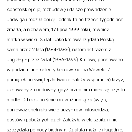
Apostolskiej o jej rozbudowę i dalsze prowadzenie.
Jadwiga urodziła córkę, jednak ta po trzech tygodniach
zmarła, a niebawem,
17 lipca 1399 roku
, również
matka w wieku 25 lat. Jako królowa rządziła Polską
sama przez 2 lata (1384-1386), natomiast razem z
Jagiełłą - przez 13 lat (1386-1399). Królową pochowano
w podziemiach katedry krakowskiej na Wawelu. Z
pamiątek po świętej Jadwidze należy wspomnieć krzyż,
uznawany za cudowny, gdyż przed nim miała się często
modlić. Od razu po śmierci uważano ją za świętą,
ponieważ spełniała wiele uczynków miłosierdzia,
postów i pobożnych dzieł. Założyła wiele szpitali i nie
szczędziła pomocy biednym. Działała mężnie i łagodnie,