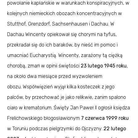
powołanie kapłańskie w warunkach konspiracyjnych, w
kolejnych niemieckich obozach koncentracyjnych w
Stutthof, Grenzdorf, Sachsenhausen i Dachau. W
Dachau Wincenty opiekował się chorymi na tyfus,
przekradał się do ich baraków, by nieść im pomoc i
umacniać Eucharystią. Wincenty, zarażony tą ciężką
chorobą, zmarł w opinii świętości
23 lutego 1945 roku
,
na około dwa miesiące przed wyzwoleniem
obozu. Współwięzień wyjął kilka kosteczek z jego
palców, by przechować je jako relikwie, zanim spalono
ciało w krematorium. Święty Jan Paweł II ogłosił księdza
Frelichowskiego błogosławionym
7 czerwca 1999 roku
w Toruniu podczas pielgrzymki do Ojczyzny.
22 lutego