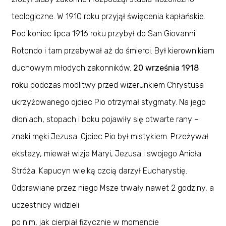
teologiczne. W 1910 roku przyjął święcenia kapłańskie.
Pod koniec lipca 1916 roku przybył do San Giovanni
Rotondo i tam przebywał aż do śmierci. Był kierownikiem
duchowym młodych zakonników.
20 września 1918
roku
podczas modlitwy przed wizerunkiem Chrystusa
ukrzyżowanego ojciec Pio otrzymał stygmaty. Na jego
dłoniach, stopach i boku pojawiły się otwarte rany –
znaki męki Jezusa. Ojciec Pio był mistykiem. Przeżywał
ekstazy, miewał wizje Maryi, Jezusa i swojego Anioła
Stróża. Kapucyn wielką czcią darzył Eucharystię.
Odprawiane przez niego Msze trwały nawet 2 godziny, a
uczestnicy widzieli
po nim, jak cierpiał fizycznie w momencie