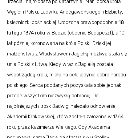
Trzecia i najmłodsza po Katarzynie i Marii córka króla
Węgier i Polski, Ludwika Andegaweńskiego, i Elżbiety,
księżniczki bośniackiej. Urodzona prawdopodobnie
18
lutego 1374 roku
w Budzie (obecnie Budapeszt), a 10
lat później koronowana na króla Polski. Dzięki jej
małżeństwu z Władysławem Jagiełłą możliwa stała się
unia Polski z Litwą. Kiedy wraz z Jagiełłą została
współrządcą kraju, miała na celu jedynie dobro narodu
polskiego. Serca poddanych pozyskała sobie jednak
przede wszystkim niezwykłą dobrocią. Do
najpilniejszych trosk Jadwigi należało odnowienie
Akademii Krakowskiej, która została założona w 1364
roku przez Kazimierza Wielkiego. Gdy Akademia
podupadła, sama Jadwiga starała się u Stolicy