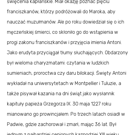
święcenia kapłańskie. Miał okazję poznać pięciu
franciszkanów, którzy podróżowali do Maroka, aby
nauczać muzułmanów. Ale po roku dowiedział się o ich
męczeńskiej śmierci, co skłoniło go do wstąpienia w
progi zakonu franciszkanów i przyjęcia imienia Antoni.
Jako erudyta przyciągał tłumy słuchających. Obdarzony
był wieloma charyzmatami: czytania w ludzkich
sumieniach, proroctwa czy daru bilokacji. Święty Antoni
wykładał na uniwersytetach w Montpellier i Tuluzie, a
także pisywał kazania na dni świąt jako wysłannik
kapituły papieża Grzegorza IX. 30 maja 1227 roku
mianowano go prowincjałem. Po trzech latach osiadł w
Padwie, gdzie zachorował i zmarł, mając 36 lat. Był
jednym z najbardziej cenionych kaznodziei XIII wieku.