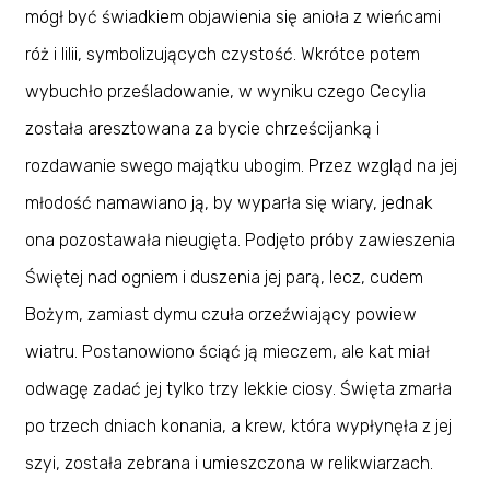
mógł być świadkiem objawienia się anioła z wieńcami
róż i lilii, symbolizujących czystość. Wkrótce potem
wybuchło prześladowanie, w wyniku czego Cecylia
została aresztowana za bycie chrześcijanką i
rozdawanie swego majątku ubogim. Przez wzgląd na jej
młodość namawiano ją, by wyparła się wiary, jednak
ona pozostawała nieugięta. Podjęto próby zawieszenia
Świętej nad ogniem i duszenia jej parą, lecz, cudem
Bożym, zamiast dymu czuła orzeźwiający powiew
wiatru. Postanowiono ściąć ją mieczem, ale kat miał
odwagę zadać jej tylko trzy lekkie ciosy. Święta zmarła
po trzech dniach konania, a krew, która wypłynęła z jej
szyi, została zebrana i umieszczona w relikwiarzach.