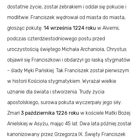
dostatnie życie, został żebrakiem i oddał się pokucie i
modlitwie. Franciszek wędrował od miasta do miasta,
głosząc pokutę.
14 września 1224 roku
w Alvernii,
podczas czterdziestodniowego postu przed
uroczystością świętego Michała Archanioła, Chrystus
objawił się Franciszkowi i obdarzył go łaską stygmatów
- ślady Męki Pańskiej. Tak Franciszek został pierwszym
w historii Kościoła stygmatykiem. Wyrażał wielkie
uznanie dla świata i stworzenia. Trudy życia
apostolskiego, surowa pokuta wyczerpały jego siły.
Zmarł
3 października 1226 roku
w kościele Matki Bożej
Anielskiej w Asyżu, mając 45 lat. Dwa lata później został
kanonizowany przez Grzegorza IX. Święty Franciszek