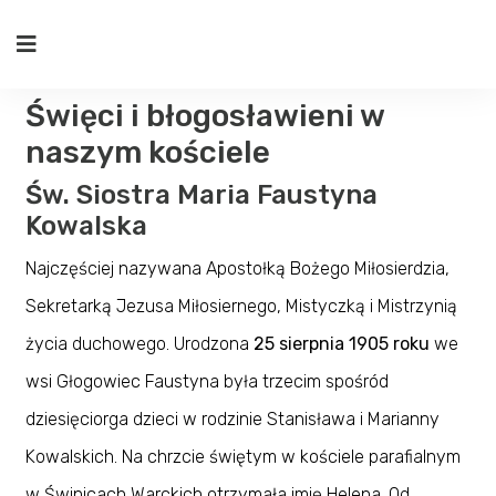
Święci i błogosławieni w
naszym kościele
Św. Siostra Maria Faustyna
Kowalska
Najczęściej nazywana Apostołką Bożego Miłosierdzia,
Sekretarką Jezusa Miłosiernego, Mistyczką i Mistrzynią
życia duchowego. Urodzona
25 sierpnia 1905 roku
we
wsi Głogowiec Faustyna była trzecim spośród
dziesięciorga dzieci w rodzinie Stanisława i Marianny
Kowalskich. Na chrzcie świętym w kościele parafialnym
w Świnicach Warckich otrzymała imię Helena. Od