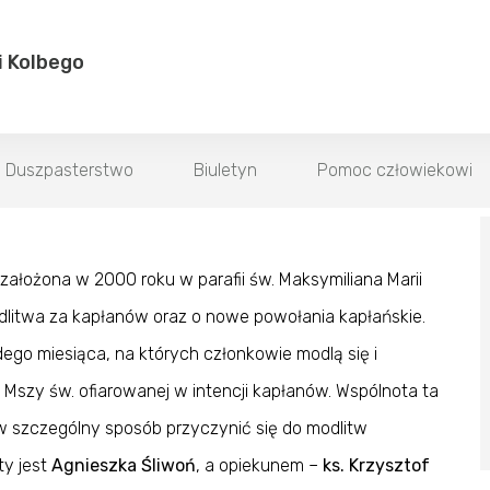
i Kolbego
Duszpasterstwo
Biuletyn
Pomoc człowiekowi
założona w 2000 roku w parafii św. Maksymiliana Marii
dlitwa za kapłanów oraz o nowe powołania kapłańskie.
go miesiąca, na któ­rych członkowie modlą się i
Mszy św. ofiarowanej w intencji kapłanów. Wspólnota ta
 w szczególny sposób przyczynić się do modlitw
ty jest
Agnieszka Śliwoń
, a opiekunem –
ks. Krzysztof