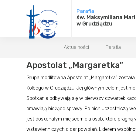
Parafia
św. Maksymiliana Mari
w Grudziądzu
Aktualności
Parafia
Apostolat „Margaretka”
Grupa modlitewna Apostolat „Margaretka” została 
Kolbego w Grudziądzu. Jej głów­nym celem jest mo
Spotkania odbywają się w pierwszy czwartek każde
omawiają bieżące sprawy. Po nich uczestniczą we 
jest dosko­nałym miejscem dla osób, które pragną
wstawienniczych o dar powołań. Liderem wspólno