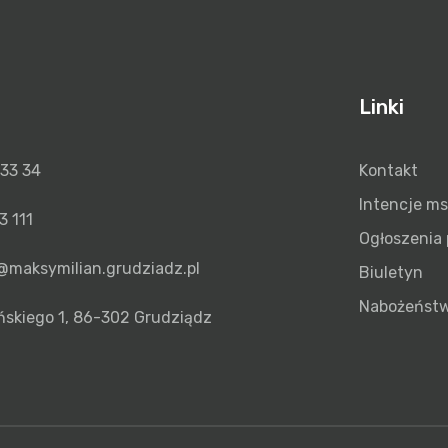
Linki
 33 34
Kontakt
Intencje m
3 111
Ogłoszenia 
@maksymilian.grudziadz.pl
Biuletyn
Nabożeńst
ńskiego 1, 86-302 Grudziądz